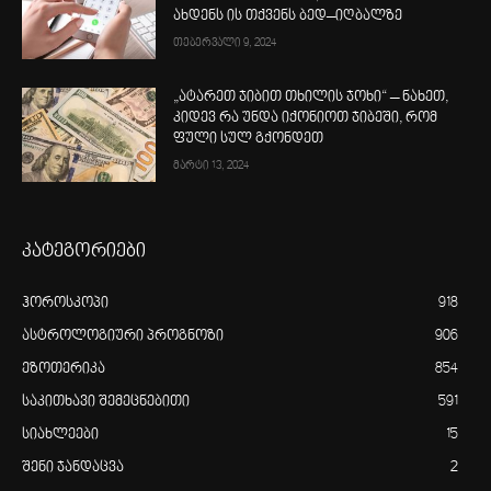
ახდენს ის თქვენს ბედ–იღბალზე
თებერვალი 9, 2024
„ატარეთ ჯიბით თხილის ჯოხი“ – ნახეთ,
კიდევ რა უნდა იქონიოთ ჯიბეში, რომ
ფული სულ გქონდეთ
მარტი 13, 2024
კატეგორიები
ჰოროსკოპი
918
ასტროლოგიური პროგნოზი
906
ეზოთერიკა
854
საკითხავი შემეცნებითი
591
სიახლეები
15
შენი ჯანდაცვა
2