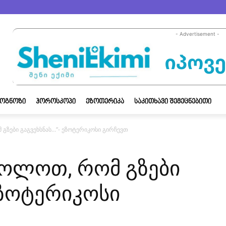
- Advertisement -
ᲝᲒᲜᲝᲖᲘ
ᲰᲝᲠᲝᲡᲙᲝᲞᲘ
ᲔᲖᲝᲗᲔᲠᲘᲙᲐ
ᲡᲐᲙᲘᲗᲮᲐᲕᲘ ᲨᲔᲛᲔᲪᲜᲔᲑᲘᲗᲘ
გზები გაგვეხსნას…“- ეზოტერიკოსი გირჩევთ
როლოთ, რომ გზები
ეზოტერიკოსი