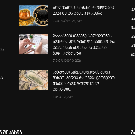
ზოდიაქოს 5 ნიშანი, რომლებიც
ჰ
2024 წელს გამდიდრდება
ა
თებერვალი 28, 2024
ე
დააჯამეთ თქვენი ტელეფონის
ს
ნომრის ციფრები და გაიგეთ, რა
ს
გავლენას ახდენს ის თქვენს
ენ
ბედ–იღბალზე
შ
თებერვალი 9, 2024
„ატარეთ ჯიბით თხილის ჯოხი“ –
აც
ნახეთ, კიდევ რა უნდა იქონიოთ
ჯიბეში, რომ ფული სულ
გქონდეთ
მარტი 13, 2024
ნ შესახებ
გ