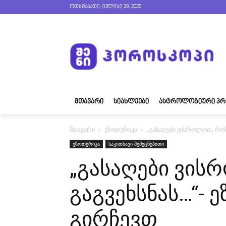
ოთხშაბათი, ივლისი 29, 2026
ᲛᲗᲐᲕᲐᲠᲘ
ᲡᲘᲐᲮᲚᲔᲔᲑᲘ
ᲐᲡᲢᲠᲝᲚᲝᲒᲘᲣᲠᲘ ᲞᲠ
მთავარი
ეზოთერიკა
„გასაღები ვისროლოთ, რომ 
ეზოთერიკა
საკითხავი შემეცნებითი
„გასაღები ვის
გაგვეხსნას…“- 
გირჩევთ