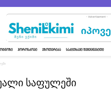
- Advertisement -
ᲝᲒᲜᲝᲖᲘ
ᲰᲝᲠᲝᲡᲙᲝᲞᲘ
ᲔᲖᲝᲗᲔᲠᲘᲙᲐ
ᲡᲐᲙᲘᲗᲮᲐᲕᲘ ᲨᲔᲛᲔᲪᲜᲔᲑᲘᲗᲘ
ლეში
ალი საფულეში