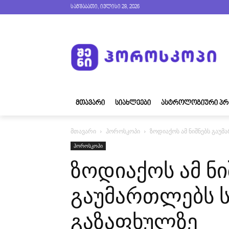
სამშაბათი, ივლისი 28, 2026
ᲛᲗᲐᲕᲐᲠᲘ
ᲡᲘᲐᲮᲚᲔᲔᲑᲘ
ᲐᲡᲢᲠᲝᲚᲝᲒᲘᲣᲠᲘ ᲞᲠ
მთავარი
ჰოროსკოპი
ზოდიაქოს ამ ნიშნებს გაუ
ჰოროსკოპი
ზოდიაქოს ამ ნი
გაუმართლებს 
გაზაფხულზე