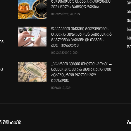
ზოდიაქოს 5 ნიშანი, რომლებიც
ჰ
2024 წელს გამდიდრდება
ა
თებერვალი 28, 2024
ე
დააჯამეთ თქვენი ტელეფონის
ს
ნომრის ციფრები და გაიგეთ, რა
ს
გავლენას ახდენს ის თქვენს
ენ
ბედ–იღბალზე
შ
თებერვალი 9, 2024
„ატარეთ ჯიბით თხილის ჯოხი“ –
აც
ნახეთ, კიდევ რა უნდა იქონიოთ
ჯიბეში, რომ ფული სულ
გქონდეთ
მარტი 13, 2024
ნ შესახებ
გ