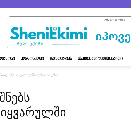
- Advertisement -
ᲝᲒᲜᲝᲖᲘ
ᲰᲝᲠᲝᲡᲙᲝᲞᲘ
ᲔᲖᲝᲗᲔᲠᲘᲙᲐ
ᲡᲐᲙᲘᲗᲮᲐᲕᲘ ᲨᲔᲛᲔᲪᲜᲔᲑᲘᲗᲘ
მართლებს სიყვარულში გაზაფხულზე
შნებს
სიყვარულში