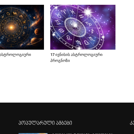
ს ასტროლოგიური
17 ივნისის ასტროლოგიური
პროგნოზი
პოპულარული ამბები
კ