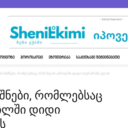
- Advertisement -
ᲝᲒᲜᲝᲖᲘ
ᲰᲝᲠᲝᲡᲙᲝᲞᲘ
ᲔᲖᲝᲗᲔᲠᲘᲙᲐ
ᲡᲐᲙᲘᲗᲮᲐᲕᲘ ᲨᲔᲛᲔᲪᲜᲔᲑᲘᲗᲘ
 ის ნიშნები, რომლებსაც 2026 წლის აპრილში დიდი სიურპრიზი ელის
იშნები, რომლებსაც
ილში დიდი
ს