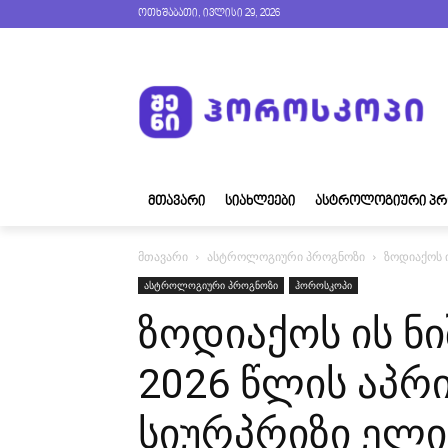
ოთხშაბათი, ივლისი 29, 2026
ᲛᲗᲐᲕᲐᲠᲘ
ᲡᲘᲐᲮᲚᲔᲔᲑᲘ
ᲐᲡᲢᲠᲝᲚᲝᲒᲘᲣᲠᲘ ᲞᲠ
მთავარი
ასტროლოგიური პროგნოზი
​ზოდიაქოს
ასტროლოგიური პროგნოზი
ჰოროსკოპი
​ზოდიაქოს ის ნ
2026 წლის აპრ
სიურპრიზი ელი