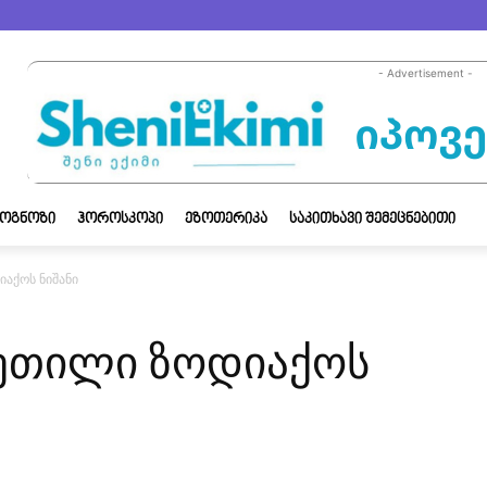
- Advertisement -
ᲝᲒᲜᲝᲖᲘ
ᲰᲝᲠᲝᲡᲙᲝᲞᲘ
ᲔᲖᲝᲗᲔᲠᲘᲙᲐ
ᲡᲐᲙᲘᲗᲮᲐᲕᲘ ᲨᲔᲛᲔᲪᲜᲔᲑᲘᲗᲘ
აქოს ნიშანი
კეთილი ზოდიაქოს