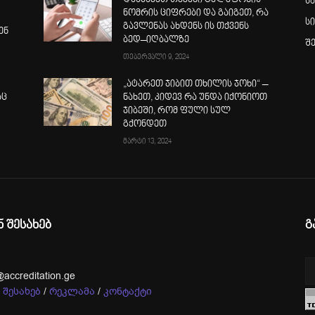
დააჯამეთ თქვენი ტელეფონის
ს
ნომრის ციფრები და გაიგეთ, რა
ს
გავლენას ახდენს ის თქვენს
ენ
ბედ–იღბალზე
შ
თებერვალი 9, 2024
„ატარეთ ჯიბით თხილის ჯოხი“ –
აც
ნახეთ, კიდევ რა უნდა იქონიოთ
ჯიბეში, რომ ფული სულ
გქონდეთ
მარტი 13, 2024
ნ შესახებ
გ
@accreditation.ge
 შესახებ
/
რეკლამა
/
კონტაქტი