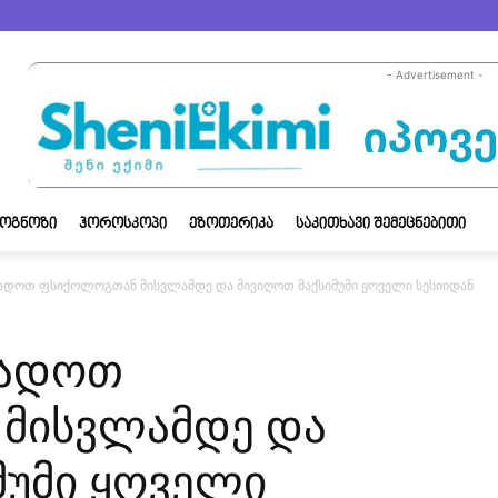
- Advertisement -
ᲝᲒᲜᲝᲖᲘ
ᲰᲝᲠᲝᲡᲙᲝᲞᲘ
ᲔᲖᲝᲗᲔᲠᲘᲙᲐ
ᲡᲐᲙᲘᲗᲮᲐᲕᲘ ᲨᲔᲛᲔᲪᲜᲔᲑᲘᲗᲘ
დოთ ფსიქოლოგთან მისვლამდე და მივიღოთ მაქსიმუმი ყოველი სესიიდან
ზადოთ
მისვლამდე და
მუმი ყოველი