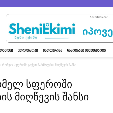
- Advertisement -
ᲝᲒᲜᲝᲖᲘ
ᲰᲝᲠᲝᲡᲙᲝᲞᲘ
ᲔᲖᲝᲗᲔᲠᲘᲙᲐ
ᲡᲐᲙᲘᲗᲮᲐᲕᲘ ᲨᲔᲛᲔᲪᲜᲔᲑᲘᲗᲘ
ის რომელ სფეროში გაქვთ წარმატების მიღწევის შანსი
ომელ სფეროში
ის მიღწევის შანსი