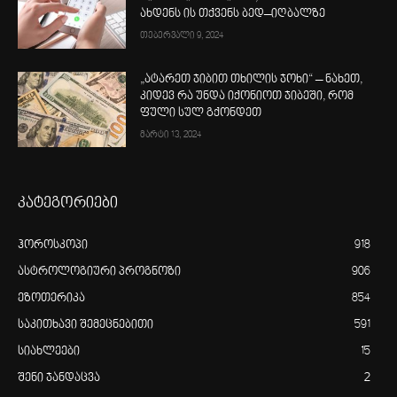
ახდენს ის თქვენს ბედ–იღბალზე
თებერვალი 9, 2024
„ატარეთ ჯიბით თხილის ჯოხი“ – ნახეთ,
კიდევ რა უნდა იქონიოთ ჯიბეში, რომ
ფული სულ გქონდეთ
მარტი 13, 2024
კატეგორიები
ჰოროსკოპი
918
ასტროლოგიური პროგნოზი
906
ეზოთერიკა
854
საკითხავი შემეცნებითი
591
სიახლეები
15
შენი ჯანდაცვა
2