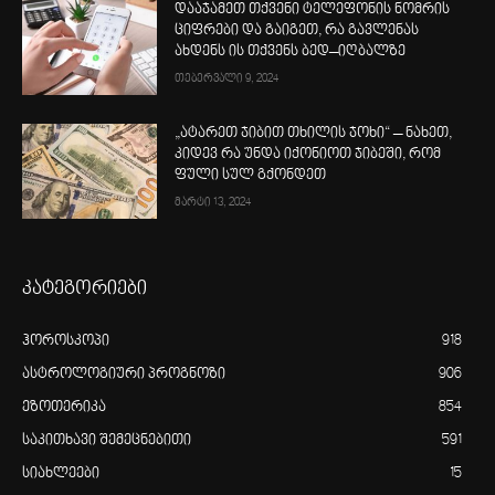
დააჯამეთ თქვენი ტელეფონის ნომრის
ციფრები და გაიგეთ, რა გავლენას
ახდენს ის თქვენს ბედ–იღბალზე
თებერვალი 9, 2024
„ატარეთ ჯიბით თხილის ჯოხი“ – ნახეთ,
კიდევ რა უნდა იქონიოთ ჯიბეში, რომ
ფული სულ გქონდეთ
მარტი 13, 2024
კატეგორიები
ჰოროსკოპი
918
ასტროლოგიური პროგნოზი
906
ეზოთერიკა
854
საკითხავი შემეცნებითი
591
სიახლეები
15