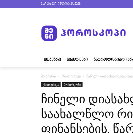
პარასკევი, ივლისი 31, 2026
ᲛᲗᲐᲕᲐᲠᲘ
ᲡᲘᲐᲮᲚᲔᲔᲑᲘ
ᲐᲡᲢᲠᲝᲚᲝᲒᲘᲣᲠᲘ ᲞᲠ
მთავარი
ეზოთერიკა
ჩინელი დიასახლისების სა
ეზოთერიკა
ჰოროსკოპი
ჩინელი დიასახ
საახალწლო რი
ფინანსების, წა