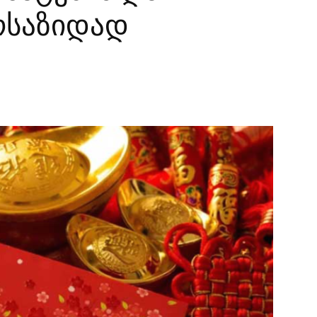
ოსაზიდად