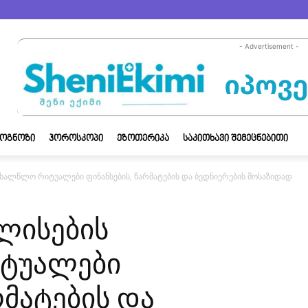
- Advertisement -
ᲝᲒᲜᲝᲖᲘ
ᲰᲝᲠᲝᲡᲙᲝᲞᲘ
ᲔᲖᲝᲗᲔᲠᲘᲙᲐ
ᲡᲐᲙᲘᲗᲮᲐᲕᲘ ᲨᲔᲛᲔᲪᲜᲔᲑᲘᲗᲘ
ახალწლო რიტუალები ფინანსების, წარმატების და ბედნიერების მოსაზიდად
ლისების
ტუალები
რმატების და