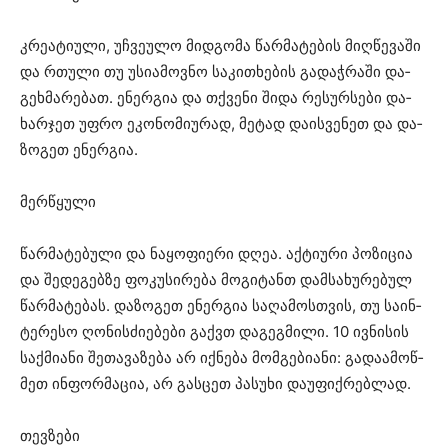
კრე­ა­ტი­უ­ლი, უჩ­ვე­უ­ლო მიდ­გო­მა წარ­მა­ტე­ბის მიღ­წე­ვა­ში
და რთუ­ლი თუ უსი­ა­მოვ­ნო სა­კი­თხე­ბის გა­დაჭ­რა­ში და­
გეხ­მა­რე­ბათ. ენერ­გია და თქვე­ნი შიდა რე­სურ­სე­ბი და­
ხარ­ჯეთ უფრო ეკო­ნო­მი­უ­რად, მე­ტად და­ის­ვე­ნეთ და და­
ზო­გეთ ენერ­გია.
მერ­წყუ­ლი
წარ­მა­ტე­ბუ­ლი და ნა­ყო­ფი­ე­რი დღეა. აქ­ტი­უ­რი პო­ზი­ცია
და შე­დე­გებ­ზე ფო­კუ­სი­რე­ბა მო­გი­ტანთ დამ­სა­ხუ­რე­ბულ
წარ­მა­ტე­ბას. და­ზო­გეთ ენერ­გია სა­ღა­მოს­თვის, თუ სა­ინ­
ტე­რე­სო ღო­ნის­ძი­ე­ბე­ბი გაქვთ და­გეგ­მი­ლი. 10 ივ­ნი­სის
საქ­მი­ა­ნი შე­თა­ვა­ზე­ბა არ იქ­ნე­ბა მომ­გე­ბი­ა­ნი: გა­და­ა­მოწ­
მეთ ინ­ფორ­მა­ცია, არ გას­ცეთ პა­სუ­ხი და­უ­ფიქ­რებ­ლად.
თევ­ზე­ბი