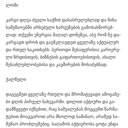
ლომი
კარ­გი დღეა ძვე­ლი საქ­მის და­სას­რუ­ლებ­ლად და წინა
სა­მუ­შა­ო­ებ­ში არ­სე­ბუ­ლი ხარ­ვე­ზე­ბის გა­მო­სას­წო­რებ­
ლად. თქვე­ნი ენერ­გია მა­ღალ დო­ნე­ზეა, ასე რომ ნუ და­
კარ­გავთ დროს და გა­უმკლავ­დეთ ყვე­ლა­ზე აქ­ტუ­ა­ლურ
და რთულ სა­კი­თხებს. პე­რი­ო­დი შე­სა­ფე­რი­სია კა­რი­ე­რუ­
ლი ზრდის­თვის, ბიზ­ნე­სის გა­ფარ­თო­ე­ბის­თვის, ახა­ლი
შე­საძ­ლებ­ლო­ბე­ბი­სა და კავ­ში­რე­ბის მო­სა­ძებ­ნად.
ქალ­წუ­ლი
და­გეგ­მეთ ყვე­ლა­ზე რთუ­ლი და შრო­მა­ტე­ვა­დი ამო­ცა­ნე­
ბი დღის პირ­ველ ნა­ხე­ვარ­ში. დი­ლით აქ­ტი­უ­რი და გა­
დამ­წყვე­ტი იქ­ნე­ბით, რაც სა­შუ­ა­ლე­ბას მოგ­ცემთ წარ­მა­
ტე­ბით მო­აგ­ვა­როთ არა მხო­ლოდ სა­ში­ნაო, არა­მედ სა­
მუ­შაო პრობ­ლე­მე­ბიც. სა­ღა­მოს აქ­ტი­უ­რო­ბა ცოტა უნდა