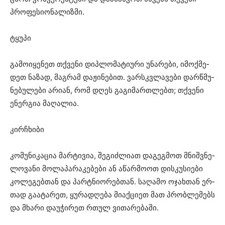
პრო­ფე­სი­ო­ნა­ლიზ­მი.
ტყუ­პი
გა­მო­ი­ყე­ნეთ თქვე­ნი დიპ­ლო­მა­ტი­უ­რი უნა­რე­ბი, იმოქ­მე­
დეთ ნა­ზად, მაგ­რამ და­ჟი­ნე­ბით. ვარ­სკვლა­ვე­ბი დარ­წმუ­
ნე­ბუ­ლე­ბი არი­ან, რომ დღეს გა­გი­მარ­თლებთ; თქვე­ნი
ენერ­გია მა­ღა­ლია.
კირჩხი­ბი
კო­მუ­ნი­კა­ცია მარ­ტი­ვია, შე­გიძ­ლი­ათ და­გეგ­მოთ მნიშ­ვნე­
ლო­ვა­ნი მო­ლა­პა­რა­კე­ბე­ბი ან აწარ­მო­ოთ დის­კუ­სი­ე­ბი
კო­ლე­გებ­თან და პარტნი­ო­რებ­თან. სა­ღა­მო ოჯახ­თან ერ­
თად გა­ა­ტა­რეთ, ყუ­რა­დღე­ბა მი­აქ­ცი­ეთ მათ პრობ­ლე­მებს
და მხა­რი და­უ­ჭი­რეთ რთულ ვი­თა­რე­ბა­ში.