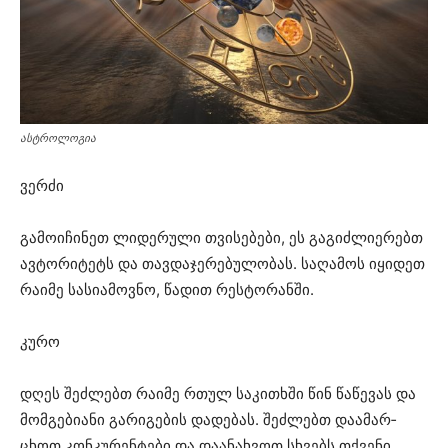
ასტროლოგია
ვერ­ძი
გა­მო­ი­ჩი­ნეთ ლი­დე­რუ­ლი თვი­სე­ბე­ბი, ეს გა­გიძ­ლი­ე­რებთ
ავ­ტო­რი­ტეტს და თავ­და­ჯე­რე­ბუ­ლო­ბას. სა­ღა­მოს იყი­დეთ
რა­ი­მე სა­სი­ა­მოვ­ნო, წა­დით რეს­ტო­რან­ში.
კურო
დღეს შეძ­ლებთ რა­ი­მე რთულ სა­კი­თხში წინ წა­წე­ვას და
მომ­გე­ბი­ა­ნი გა­რი­გე­ბის და­დე­ბას. შეძ­ლებთ და­ა­მარ­
ცხოთ კონ­კუ­რენ­ტე­ბი და და­ა­ნახ­ვოთ სხვებს თქვე­ნი