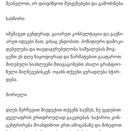
შე­ა­ნე­ლოთ, არ და­ი­ვი­წყოთ შეს­ვე­ნე­ბე­ბი და გა­მო­ძი­ნე­ბა.
სას­წო­რი
იმუ­შა­ვეთ გუნ­დუ­რად, გა­ი­ა­რეთ კონ­სულ­ტა­ცია და გა­უ­ზი­
ა­რეთ იდე­ე­ბი მათ, ვი­საც ენ­დო­ბით. პო­ზი­ტი­უ­რი და­მო­კი­
დე­ბუ­ლე­ბა და თავ­და­ჯე­რე­ბუ­ლო­ბა სა­შუ­ა­ლე­ბას მოგ­
ცემთ ეს დღე ნა­ყო­ფი­ე­რად და წარ­მა­ტე­ბით გა­ა­ტა­როთ.
მი­ღე­ბუ­ლი სი­ახ­ლე­ე­ბი შთა­გა­გო­ნებთ ახა­ლი გრან­დი­ო­
ზუ­ლი მიღ­წე­ვე­ბის­კენ. ოჯახს თქვე­ნი ყუ­რა­დღე­ბა სჭირ­
დე­ბა.
მო­რი­ე­ლი
დღეს შერ­ჩე­ვით მი­უ­დე­ქით თქვენს საქ­მეს, ნუ ეც­დე­ბით
ყვე­ლაფ­რის ერ­თდრო­უ­ლად გა­კე­თე­ბას. სა­ჭი­როა კონ­
ცენ­ტრი­რე­ბა მო­ახ­დი­ნოთ ერთ ამო­ცა­ნა­ზე და მი­ხე­დოთ