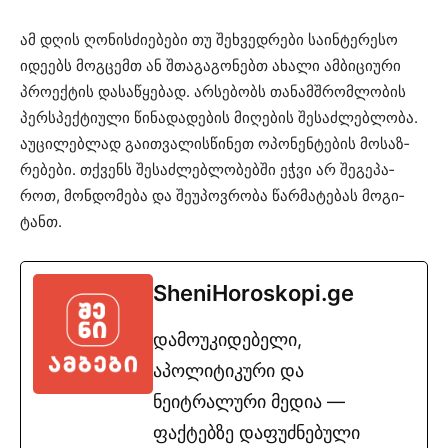
ამ დღის ღო­ნის­ძი­ე­ბე­ბი თუ შეხ­ვედ­რე­ბი სა­ინ­ტე­რე­სო
იდე­ებს მოგ­ცემთ ან შთა­გა­გო­ნებთ ახა­ლი ამ­ბი­ცი­უ­რი
პრო­ექ­ტის და­სა­წყე­ბად. არ­სე­ბობს თა­ნამ­შრომ­ლო­ბის
პერ­სპექ­ტი­უ­ლი წი­ნა­და­დე­ბის მი­ღე­ბის შე­საძ­ლებ­ლო­ბა.
აუ­ცი­ლებ­ლად გა­ით­ვა­ლის­წი­ნეთ ოპო­ნენ­ტე­ბის მო­საზ­
რე­ბე­ბი. თქვენს შე­საძ­ლებ­ლო­ბებ­ში ეჭვი არ შე­გე­პა­
როთ, მონ­დო­მე­ბა და შე­უ­პოვ­რო­ბა წარ­მა­ტე­ბას მო­გი­
ტანთ.
SheniHoroskopi.ge
დამოუკიდებელი,
აპოლიტიკური და
ნეიტრალური მედია —
ფაქტებზე დაფუძნებული