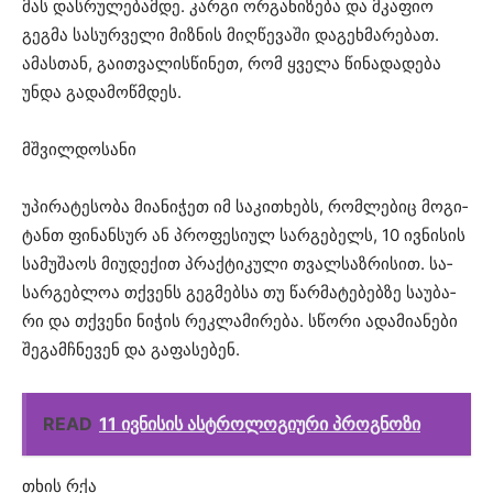
მას დას­რუ­ლე­ბამ­დე. კარ­გი ორ­გა­ნი­ზე­ბა და მკა­ფიო
გეგ­მა სა­სურ­ვე­ლი მიზ­ნის მიღ­წე­ვა­ში და­გეხ­მა­რე­ბათ.
ამას­თან, გა­ით­ვა­ლის­წი­ნეთ, რომ ყვე­ლა წი­ნა­და­დე­ბა
უნდა გა­და­მოწ­მდეს.
მშვილ­დო­სა­ნი
უპი­რა­ტე­სო­ბა მი­ა­ნი­ჭეთ იმ სა­კი­თხებს, რომ­ლე­ბიც მო­გი­
ტანთ ფი­ნან­სურ ან პრო­ფე­სი­ულ სარ­გე­ბელს, 10 ივ­ნი­სის
სა­მუ­შა­ოს მი­უ­დე­ქით პრაქ­ტი­კუ­ლი თვალ­საზ­რი­სით. სა­
სარ­გებ­ლოა თქვენს გეგ­მებ­სა თუ წარ­მა­ტე­ბებ­ზე სა­უ­ბა­
რი და თქვე­ნი ნი­ჭის რეკ­ლა­მი­რე­ბა. სწო­რი ადა­მი­ა­ნე­ბი
შე­გამ­ჩნე­ვენ და გა­ფა­სე­ბენ.
READ
11 ივნისის ასტროლოგიური პროგნოზი
თხის რქა