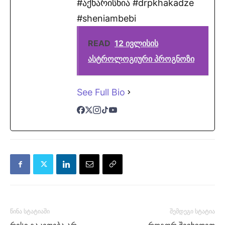
#აქხარისხია #drpkhakadze
#sheniambebi
READ
12 ივლისის
ასტროლოგიური პროგნოზი
See Full Bio
წინა სტატიაში
შემდეგი სტატია