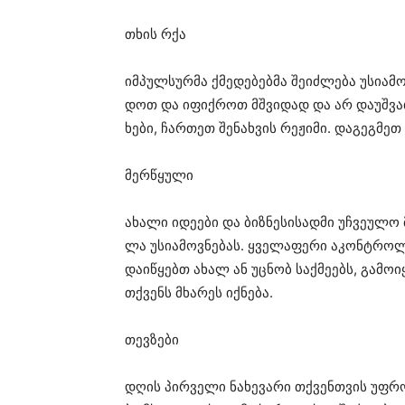
თხის რქა
იმ­პულ­სურ­მა
ქმე­დე­ბებ­მა
შე­იძ­ლე­ბა
უსი­ა­მ
დოთ
და
იფიქ­როთ
მშვი­დად
და არ
და­უშ­ვ
ხე­ბი
,
ჩარ­თეთ
შე­ნახ­ვის
რე­ჟი­მი
.
და­გეგ­მეთ
მერ­წყუ­ლი
ახა­ლი
იდე­ე­ბი
და
ბიზ­ნე­სი­სად­მი
უჩ­ვე­უ­ლო
ლა
უსი­ა­მოვ­ნე­ბას
.
ყვე­ლა­ფე­რი
აკონ­ტრო­
და­ი­წყებთ
ახალ ან
უც­ნობ
საქ­მე­ებს
,
გა­მო­ი
თქვენს
მხა­რეს
იქ­ნე­ბა
.
თევ­ზე­ბი
დღის
პირ­ვე­ლი
ნა­ხე­ვა­რი
თქვენ­თვის
უფრ