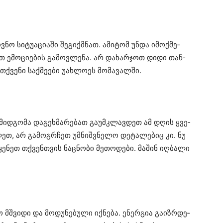
ოვ­ნო
სი­ტუ­ა­ცი­ა­ში
შე­გიქ­მნათ
.
ამი­ტომ
უნდა
იმოქ­მე­
ათ
ემო­ცი­ე­ბის
გა­მოვ­ლე­ნა
. არ
და­ხარ­ჯოთ
დიდი
თან­
თქვე­ნი
საქ­მე­ე­ბი
უახ­ლო­ეს
მო­მა­ვალ­ში
.
მიდ­გო­მა
და­გეხ­მა­რე­ბათ
გა­უმკლავ­დეთ
ამ დღის
ყვე­
ლეთ
, არ
გა­მოგრჩეთ
უმ­ნიშ­ვნე­ლო
დე­ტა­ლე­ბიც
კი. ნუ
­ყე­ნეთ
თქვენ­თვის
ნაც­ნო­ბი
მე­თო­დე­ბი
.
მა­შინ
იღ­ბა­ლი
ო
მშვი­დი
და
მო­დუ­ნე­ბუ­ლი
იქ­ნე­ბა
.
ენერ­გია
გა­იზ­რდე­