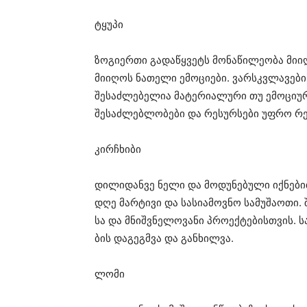
ტყუ­პი
​ზო­გი­ერ­თი
გა­და­წყვეტს
მო­ნა­წი­ლე­ო­ბა
მი­ი
მი­ი­ღოს
ნა­თე­ლი
ემო­ცი­ე­ბი
.
ვარ­სკვლა­ვე­ბი
შე­საძ­ლე­ბე­ლია
მა­ტე­რი­ა­ლუ­რი
თუ
ემო­ცი­უ­
შე­საძ­ლებ­ლო­ბე­ბი
და
რე­სურ­სე­ბი
უფრო
რე
კირჩხი­ბი
დი­ლი­დან­ვე
ნელი და
მო­დუ­ნე­ბუ­ლი
იქ­ნე­ბ
დღე
მარ­ტი­ვი
და
სა­სი­ა­მოვ­ნო
სა­მუ­შა­ო­თი
.
სა
და
მნიშ­ვნე­ლო­ვა­ნი
პრო­ექ­ტე­ბის­თვის
.
ს
ბის
და­გეგ­მვა
და
გან­ხილ­ვა
.
ლომი