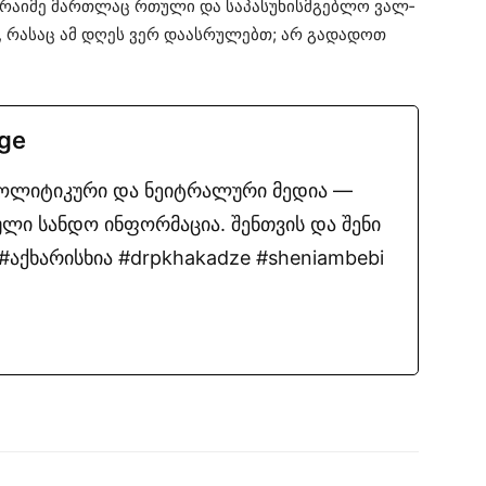
რა­ი­მე
მარ­თლაც
რთუ­ლი
და
სა­პა­სუ­ხის­მგებ­ლო
ვალ­
,
რა­საც
ამ დღეს ვერ
და­ას­რუ­ლებთ
; არ
გა­და­დოთ
.ge
პოლიტიკური და ნეიტრალური მედია —
ლი სანდო ინფორმაცია. შენთვის და შენი
აქხარისხია #drpkhakadze #sheniambebi