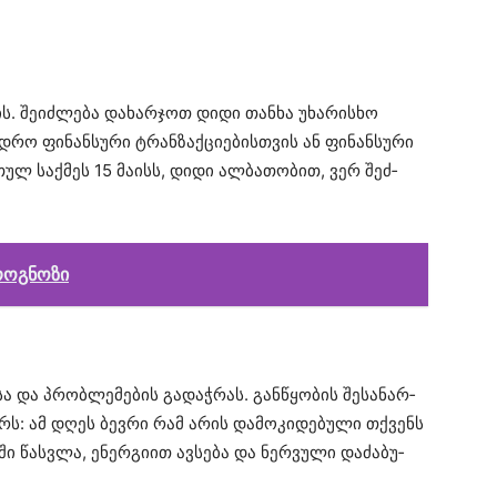
ის
.
შე­იძ­ლე­ბა
და­ხარ­ჯოთ
დიდი
თან­ხა
უხა­რის­ხო
დრო
ფი­ნან­სუ­რი
ტრან­ზაქ­ცი­ე­ბის­თვის
ან
ფი­ნან­სუ­რი
თულ
საქ­მეს
15
მა­ისს
, დიდი
ალ­ბა­თო­ბით
, ვერ
შეძ­
როგნოზი
სა
და
პრობ­ლე­მე­ბის
გა­დაჭ­რას
.
გან­წყო­ბის
შე­სა­ნარ­
ერს
: ამ დღეს
ბევ­რი
რამ არის
და­მო­კი­დე­ბუ­ლი
თქვენს
ში
წას­ვლა
,
ენერ­გი­ით
ავ­სე­ბა
და
ნერ­ვუ­ლი
და­ძა­ბუ­