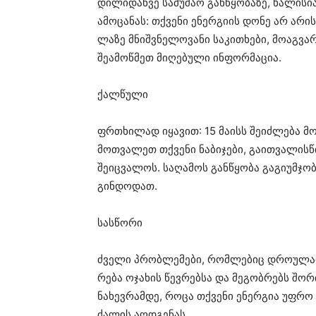
დი­ლი­დან­ვე
სა­მუ­შაო
გან­წყო­ბა­ზე
,
ხა­ლი­სი­
ამო­ცა­ნას
:
თქვე­ნი
ენერ­გი­ის
დონე არ არი
ლა­ზე
მნიშ­ვნე­ლო­ვა­ნი
სა­კი­თხე­ბი
,
მო­აგ­ვა
შე­ა­მოწ­მეთ
მი­ღე­ბუ­ლი
ინ­ფორ­მა­ცია
.
ქალ­წუ­ლი
ფრთხი­ლად
იყა­ვით
: 15
მა­ისს
შე­იძ­ლე­ბა
მო
მოთ­ვა­ლეთ
თქვე­ნი
ნა­ბი­ჯე­ბი
,
გა­ით­ვა­ლის­
შე­იც­ვა­ლოს
.
სა­ღა­მოს
გან­წყო­ბა
გა­გი­უმ­ჯო
გინ­დო­დათ
.
სას­წო­რი
ძვე­ლი
პრობ­ლე­მე­ბი
,
რომ­ლე­ბიც
დრო­უ­ლ
რე­ბა
ოჯა­ხის
წევ­რებ­სა
და
მე­გობ­რებს
შო­რ
ნა­ხევ­რამ­დე
, როცა
თქვე­ნი
ენერ­გია
უფრო
ძა­ლის
აღ­დგე­ნას
.