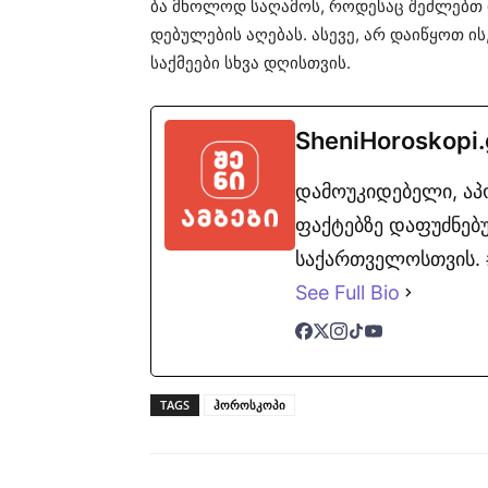
ბა
მხო­ლოდ
სა­ღა­მოს
,
რო­დე­საც
შეძ­ლებთ
დე­ბუ­ლე­ბის
აღე­ბას
.
ასე­ვე
, არ
და­ი­წყოთ
ის
საქ­მე­ე­ბი
სხვა
დღის­თვის
.
SheniHoroskopi
დამოუკიდებელი, ა
ფაქტებზე დაფუძნებუ
საქართველოსთვის. #
See Full Bio
TAGS
ჰოროსკოპი