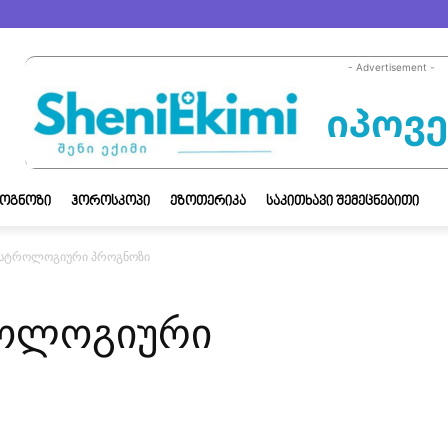
- Advertisement -
ᲝᲒᲜᲝᲖᲘ
ᲰᲝᲠᲝᲡᲙᲝᲞᲘ
ᲔᲖᲝᲗᲔᲠᲘᲙᲐ
ᲡᲐᲙᲘᲗᲮᲐᲕᲘ ᲨᲔᲛᲔᲪᲜᲔᲑᲘᲗᲘ
 ასტროლოგიური პროგნოზი
როლოგიური