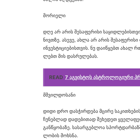
მო­რი­ე­ლი
დღე არ არის
შე­სა­ფე­რი­სი
სა­ყიდ­ლე­ბის­თვ
ნივთზე.
ასე­ვე
, ახლა არ არის
შე­სა­ფე­რი­სი
ინ­ვეს­ტი­ცი­ე­ბის­თვის
. ნუ
და­ი­წყებთ
ახალ რ
ლებთ
მის
დას­რუ­ლე­ბას
.
READ
7 აგვისტოს ასტროლოგიური პ
მშვილ­დო­სა­ნი
დიდი დრო
დას­ჭირ­დე­ბა
მცი­რე
სა­კი­თხე­ბი­
ჩუ­ნებ­ლად
და­დე­ბი­თად
შე­ხე­დეთ
ყვე­ლა­ფ
გან­წყო­ბა­ზე
.
სა­სარ­გებ­ლოა
სპორტდარ­ბაზ­
ლო­ბის
მოხ­სნა
.