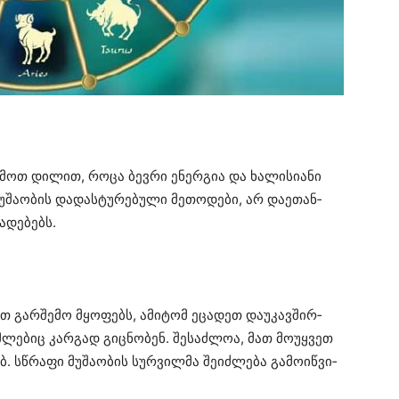
­მოთ
დი­ლით
, როცა
ბევ­რი
ენერ­გია
და
ხა­ლი­სი­ა­ნი
უ­შა­ო­ბის
და­დას­ტუ­რე­ბუ­ლი
მე­თო­დე­ბი
, არ
და­ე­თან­
და­დე­ბებს
.
ოთ
გარ­შე­მო
მყო­ფებს
,
ამი­ტომ
ეცა­დეთ
და­უ­კავ­შირ­
­ლე­ბიც
კარ­გად
გიც­ნო­ბენ
.
შე­საძ­ლოა
, მათ
მო­უყ­ვეთ
ებ
.
სწრა­ფი
მუ­შა­ო­ბის
სურ­ვილ­მა
შე­იძ­ლე­ბა
გა­მო­იწ­ვი­