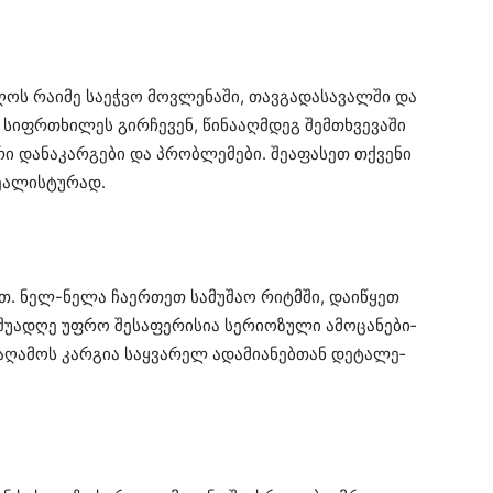
­ღოს
რა­ი­მე
სა­ეჭ­ვო
მოვ­ლე­ნა­ში
,
თავ­გა­და­სა­ვალ­ში
და
სიფრ­თხი­ლეს
გირ­ჩე­ვენ
,
წი­ნა­აღ­მდეგ
შემ­თხვე­ვა­ში
რი
და­ნა­კარ­გე­ბი
და
პრობ­ლე­მე­ბი
.
შე­ა­ფა­სეთ
თქვე­ნი
­ა­ლის­ტუ­რად
.
ით
. ნელ-ნელა
ჩა­ერ­თეთ
სა­მუ­შაო
რიტ­მში
,
და­ი­წყეთ
შუ­ა­დღე
უფრო
შე­სა­ფე­რი­სია
სე­რი­ო­ზუ­ლი
ამო­ცა­ნე­ბი­
ა­ღა­მოს
კარ­გია
საყ­ვა­რელ
ადა­მი­ა­ნებ­თან
დე­ტა­ლე­