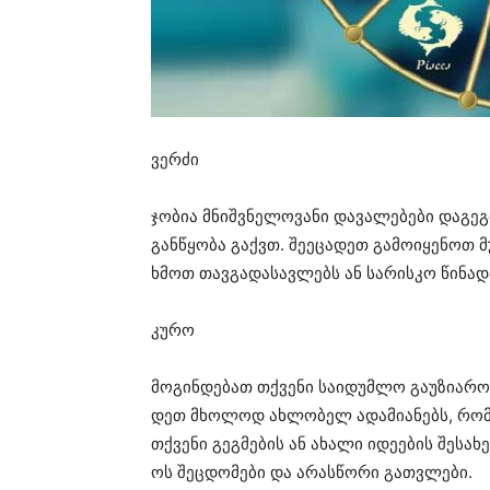
ვერ­ძი
ჯო­ბია
მნიშ­ვნე­ლო­ვა­ნი
და­ვა­ლე­ბე­ბი
და­გეგ
გან­წყო­ბა
გაქვთ.
შე­ე­ცა­დეთ
გა­მო­ი­ყე­ნოთ
მ
ხმოთ
თავ­გა­და­სავ­ლებს
ან
სა­რის­კო
წი­ნა­
კურო
მო­გინ­დე­ბათ
თქვე­ნი
სა­ი­დუმ­ლო
გა­უ­ზი­ა­რ
დეთ
მხო­ლოდ
ახ­ლო­ბელ
ადა­მი­ა­ნებს
,
რომ
თქვე­ნი
გეგ­მე­ბის
ან
ახა­ლი
იდე­ე­ბის
შე­სა­ხ
ოს
შეც­დო­მე­ბი
და
არას­წო­რი
გათ­ვლე­ბი
.