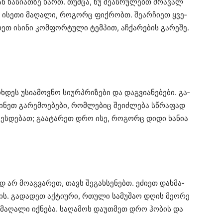
ან
ხა­სი­ათ­ზე
ხართ.
თუმ­ცა
, ნუ
შე­ას­რუ­ლებთ
მრა­ვალ
ს
ისე­თი
მა­ღა­ლი
,
რო­გორც
ფიქ­რობთ
.
შე­არ­ჩი­ეთ
ყვე­
­რეთ
ისი­ნი
კომ­ფორ­ტუ­ლი
ტემ­პით
,
აჩ­ქა­რე­ბის
გა­რე­შე
.
ხ­დეს
უსი­ა­მოვ­ნო
სი­ურპრი­ზე­ბი
და
დაგ­ვი­ა­ნე­ბე­ბი
.
გა­
წი­ნეთ
გა­რე­მო­ე­ბე­ბი
,
რომ­ლე­ბიც
შე­იძ­ლე­ბა
სწრა­ფად
­ბეს­დე­ბათ
;
გა­ა­ტა­რეთ
დრო ისე,
რო­გორც
დიდი
ხა­ნია
ად
არ
მო­აგ­ვა­რეთ
, თავს
შე­გახ­სე­ნებთ
.
ეძი­ეთ
დახ­მა­
ის
.
გა­და­დეთ
აქ­ტი­უ­რი
,
რთუ­ლი
სა­მუ­შაო
დღის
მე­ო­რე
მა­ღა­ლი
იქ­ნე­ბა
.
სა­ღა­მოს
და­უთ­მეთ
დრო
ჰო­ბის
და