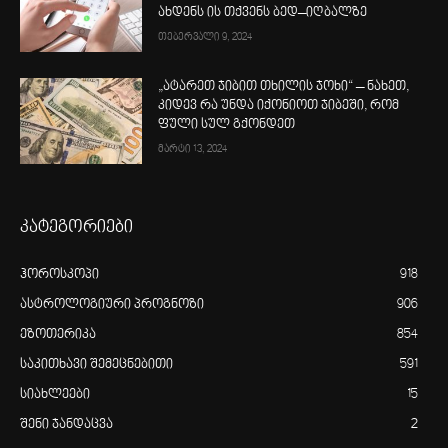
ახდენს ის თქვენს ბედ–იღბალზე
თებერვალი 9, 2024
„ატარეთ ჯიბით თხილის ჯოხი“ – ნახეთ,
კიდევ რა უნდა იქონიოთ ჯიბეში, რომ
ფული სულ გქონდეთ
მარტი 13, 2024
კატეგორიები
ჰოროსკოპი
918
ასტროლოგიური პროგნოზი
906
ეზოთერიკა
854
საკითხავი შემეცნებითი
591
სიახლეები
15
შენი ჯანდაცვა
2