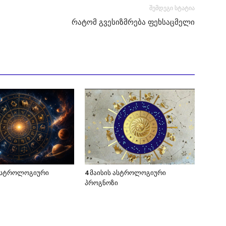
შემდეგი სტატია
რატომ გვესიზმრება ფეხსაცმელი
 ასტროლოგიური
4 მაისის ასტროლოგიური
პროგნოზი