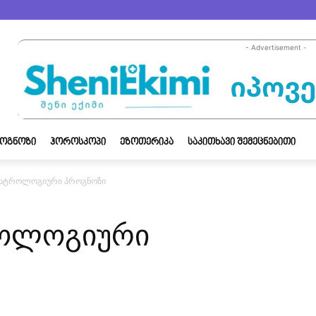
- Advertisement -
ᲝᲒᲜᲝᲖᲘ
ᲰᲝᲠᲝᲡᲙᲝᲞᲘ
ᲔᲖᲝᲗᲔᲠᲘᲙᲐ
ᲡᲐᲙᲘᲗᲮᲐᲕᲘ ᲨᲔᲛᲔᲪᲜᲔᲑᲘᲗᲘ
 ასტროლოგიური პროგნოზი
როლოგიური