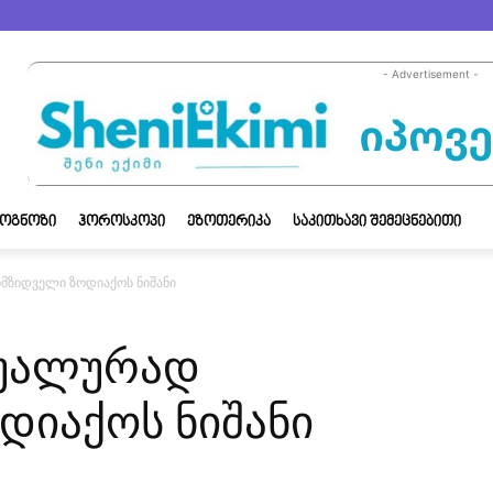
- Advertisement -
ᲝᲒᲜᲝᲖᲘ
ᲰᲝᲠᲝᲡᲙᲝᲞᲘ
ᲔᲖᲝᲗᲔᲠᲘᲙᲐ
ᲡᲐᲙᲘᲗᲮᲐᲕᲘ ᲨᲔᲛᲔᲪᲜᲔᲑᲘᲗᲘ
იმზიდველი ზოდიაქოს ნიშანი
სუალურად
დიაქოს ნიშანი