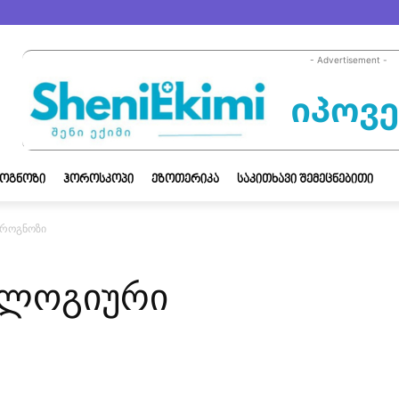
- Advertisement -
ᲝᲒᲜᲝᲖᲘ
ᲰᲝᲠᲝᲡᲙᲝᲞᲘ
ᲔᲖᲝᲗᲔᲠᲘᲙᲐ
ᲡᲐᲙᲘᲗᲮᲐᲕᲘ ᲨᲔᲛᲔᲪᲜᲔᲑᲘᲗᲘ
პროგნოზი
ოლოგიური