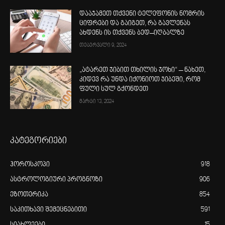
დააჯამეთ თქვენი ტელეფონის ნომრის
ციფრები და გაიგეთ, რა გავლენას
ახდენს ის თქვენს ბედ–იღბალზე
თებერვალი 9, 2024
„ატარეთ ჯიბით თხილის ჯოხი“ – ნახეთ,
კიდევ რა უნდა იქონიოთ ჯიბეში, რომ
ფული სულ გქონდეთ
მარტი 13, 2024
კატეგორიები
ჰოროსკოპი
918
ასტროლოგიური პროგნოზი
906
ეზოთერიკა
854
საკითხავი შემეცნებითი
591
სიახლეები
15