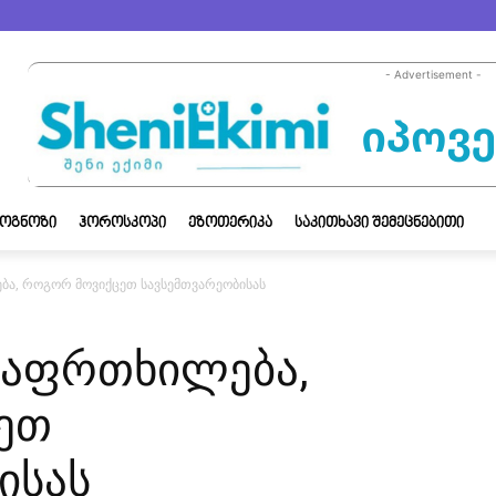
- Advertisement -
ᲝᲒᲜᲝᲖᲘ
ᲰᲝᲠᲝᲡᲙᲝᲞᲘ
ᲔᲖᲝᲗᲔᲠᲘᲙᲐ
ᲡᲐᲙᲘᲗᲮᲐᲕᲘ ᲨᲔᲛᲔᲪᲜᲔᲑᲘᲗᲘ
ა, როგორ მოვიქცეთ სავსემთვარეობისას
აფრთხილება,
ეთ
ისას