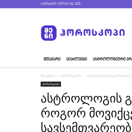
სამშაბათი, ივლისი 28, 2026
ᲛᲗᲐᲕᲐᲠᲘ
ᲡᲘᲐᲮᲚᲔᲔᲑᲘ
ᲐᲡᲢᲠᲝᲚᲝᲒᲘᲣᲠᲘ ᲞᲠ
მთავარი
ჰოროსკოპი
ასტროლოგის გაფრთხილებ
ჰოროსკოპი
ასტროლოგის გ
როგორ მოვიქც
სავსემთვარეობ