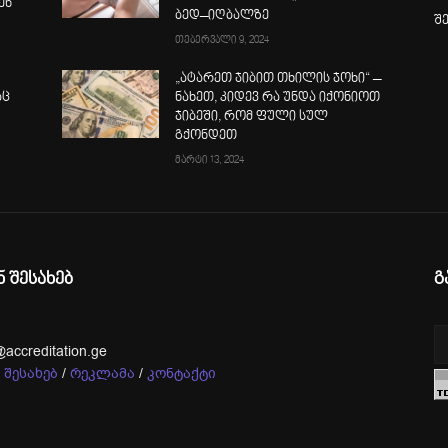
ენ
ბედ–იღბალზე
შ
თებერვალი 9, 2024
„ატარეთ ჯიბით თხილის ჯოხი“ –
აც
ნახეთ, კიდევ რა უნდა იქონიოთ
ჯიბეში, რომ ფული სულ
გქონდეთ
მარტი 13, 2024
ნ შესახებ
გ
@accreditation.ge
 შესახებ
/
რეკლამა
/
კონტაქტი