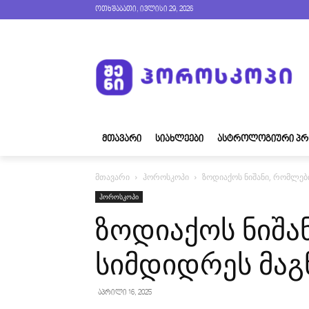
ოთხშაბათი, ივლისი 29, 2026
ᲛᲗᲐᲕᲐᲠᲘ
ᲡᲘᲐᲮᲚᲔᲔᲑᲘ
ᲐᲡᲢᲠᲝᲚᲝᲒᲘᲣᲠᲘ ᲞᲠ
მთავარი
ჰოროსკოპი
ზოდიაქოს ნიშანი, რომლებ
ჰოროსკოპი
ზოდიაქოს ნიშა
სიმდიდრეს მაგ
აპრილი 16, 2025