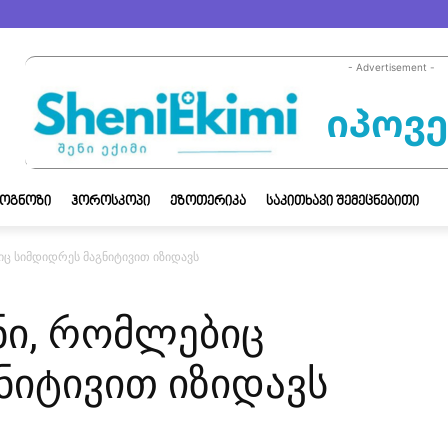
- Advertisement -
ᲝᲒᲜᲝᲖᲘ
ᲰᲝᲠᲝᲡᲙᲝᲞᲘ
ᲔᲖᲝᲗᲔᲠᲘᲙᲐ
ᲡᲐᲙᲘᲗᲮᲐᲕᲘ ᲨᲔᲛᲔᲪᲜᲔᲑᲘᲗᲘ
იც სიმდიდრეს მაგნიტივით იზიდავს
ნი, რომლებიც
ნიტივით იზიდავს