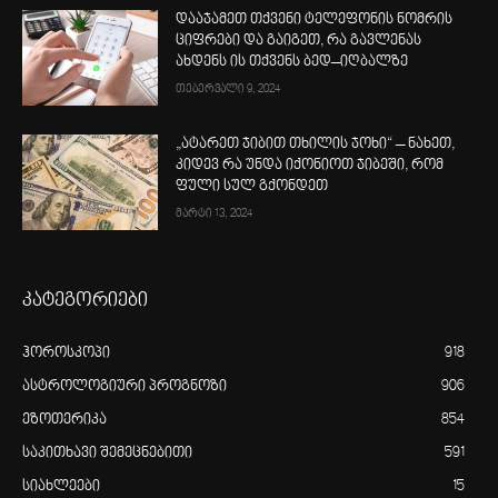
დააჯამეთ თქვენი ტელეფონის ნომრის
ციფრები და გაიგეთ, რა გავლენას
ახდენს ის თქვენს ბედ–იღბალზე
თებერვალი 9, 2024
„ატარეთ ჯიბით თხილის ჯოხი“ – ნახეთ,
კიდევ რა უნდა იქონიოთ ჯიბეში, რომ
ფული სულ გქონდეთ
მარტი 13, 2024
კატეგორიები
ჰოროსკოპი
918
ასტროლოგიური პროგნოზი
906
ეზოთერიკა
854
საკითხავი შემეცნებითი
591
სიახლეები
15