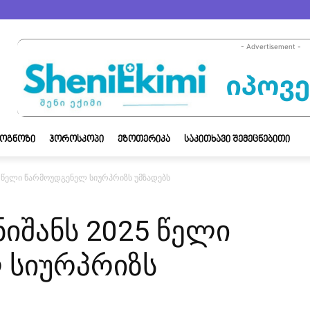
- Advertisement -
ᲝᲒᲜᲝᲖᲘ
ᲰᲝᲠᲝᲡᲙᲝᲞᲘ
ᲔᲖᲝᲗᲔᲠᲘᲙᲐ
ᲡᲐᲙᲘᲗᲮᲐᲕᲘ ᲨᲔᲛᲔᲪᲜᲔᲑᲘᲗᲘ
5 წელი წარმოუდგენელ სიურპრიზს უმზადებს
ნიშანს 2025 წელი
 სიურპრიზს