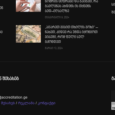
ნომრის ციფრები და გაიგეთ, რა
ს
გავლენას ახდენს ის თქვენს
ენ
ბედ–იღბალზე
შ
თებერვალი 9, 2024
„ატარეთ ჯიბით თხილის ჯოხი“ –
აც
ნახეთ, კიდევ რა უნდა იქონიოთ
ჯიბეში, რომ ფული სულ
გქონდეთ
მარტი 13, 2024
ნ შესახებ
გ
@accreditation.ge
 შესახებ
/
რეკლამა
/
კონტაქტი