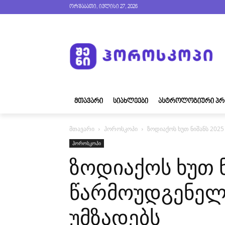
ორშაბათი, ივლისი 27, 2026
ᲛᲗᲐᲕᲐᲠᲘ
ᲡᲘᲐᲮᲚᲔᲔᲑᲘ
ᲐᲡᲢᲠᲝᲚᲝᲒᲘᲣᲠᲘ ᲞᲠ
მთავარი
ჰოროსკოპი
ზოდიაქოს ხუთ ნიშანს 202
ჰოროსკოპი
ზოდიაქოს ხუთ 
წარმოუდგენელ
უმზადებს