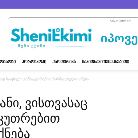
- Advertisement -
ᲝᲒᲜᲝᲖᲘ
ᲰᲝᲠᲝᲡᲙᲝᲞᲘ
ᲔᲖᲝᲗᲔᲠᲘᲙᲐ
ᲡᲐᲙᲘᲗᲮᲐᲕᲘ ᲨᲔᲛᲔᲪᲜᲔᲑᲘᲗᲘ
ასაც ზაფხული განსაკუთრებით წარმატებული იქნება
ანი, ვისთვასაც
აკუთრებით
ქნება