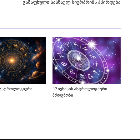
გაზაფხული სასწაულ სიურპრიზს ჰპირდება
ს ასტროლოგიური
17 ივნისის ასტროლოგიური
პროგნოზი