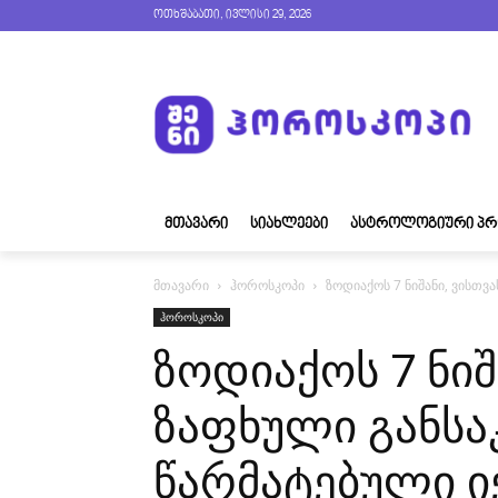
ოთხშაბათი, ივლისი 29, 2026
ᲛᲗᲐᲕᲐᲠᲘ
ᲡᲘᲐᲮᲚᲔᲔᲑᲘ
ᲐᲡᲢᲠᲝᲚᲝᲒᲘᲣᲠᲘ ᲞᲠ
მთავარი
ჰოროსკოპი
ზოდიაქოს 7 ნიშანი, ვისთვ
ჰოროსკოპი
ზოდიაქოს 7 ნიშ
ზაფხული განს
წარმატებული ი