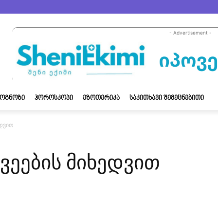
- Advertisement -
ᲝᲒᲜᲝᲖᲘ
ᲰᲝᲠᲝᲡᲙᲝᲞᲘ
ᲔᲖᲝᲗᲔᲠᲘᲙᲐ
ᲡᲐᲙᲘᲗᲮᲐᲕᲘ ᲨᲔᲛᲔᲪᲜᲔᲑᲘᲗᲘ
ედვით
ვეების მიხედვით