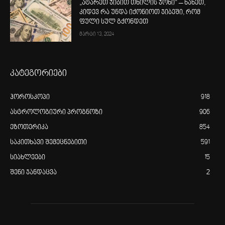
„ატარეთ ჯიბით თხილის ჯოხი“ – ნახეთ,
კიდევ რა უნდა იქონიოთ ჯიბეში, რომ
ფული სულ გქონდეთ
მარტი 13, 2024
კატეგორიები
ჰოროსკოპი
918
ასტროლოგიური პროგნოზი
906
ეზოთერიკა
854
საკითხავი შემეცნებითი
591
სიახლეები
15
შენი ჯანდაცვა
2