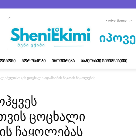
- Advertisement -
ᲝᲒᲜᲝᲖᲘ
ᲰᲝᲠᲝᲡᲙᲝᲞᲘ
ᲔᲖᲝᲗᲔᲠᲘᲙᲐ
ᲡᲐᲙᲘᲗᲮᲐᲕᲘ ᲨᲔᲛᲔᲪᲜᲔᲑᲘᲗᲘ
ვალებულისთვის ცოცხალი ადამიანის ნივთის ჩაყოლებას
ოჰყვეს
თვის ცოცხალი
თის ჩაყოლებას