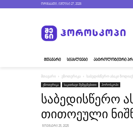
ორშაბათი, ივლისი 27, 2026
ᲛᲗᲐᲕᲐᲠᲘ
ᲡᲘᲐᲮᲚᲔᲔᲑᲘ
ᲐᲡᲢᲠᲝᲚᲝᲒᲘᲣᲠᲘ ᲞᲠ
მთავარი
ეზოთერიკა
საბედისწერო ასაკი ზოდია
ეზოთერიკა
საკითხავი შემეცნებითი
ჰოროსკოპი
საბედისწერო ა
თითოეული ნიშ
ნოემბერი 25, 2025