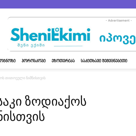
- Advertisement -
ᲝᲒᲜᲝᲖᲘ
ᲰᲝᲠᲝᲡᲙᲝᲞᲘ
ᲔᲖᲝᲗᲔᲠᲘᲙᲐ
ᲡᲐᲙᲘᲗᲮᲐᲕᲘ ᲨᲔᲛᲔᲪᲜᲔᲑᲘᲗᲘ
ქოს თითოეული ნიშნისთვის
საკი ზოდიაქოს
ნისთვის