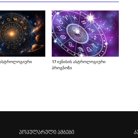
ს ასტროლოგიური
17 ივნისის ასტროლოგიური
პროგნოზი
პოპულარული ამბები
კ