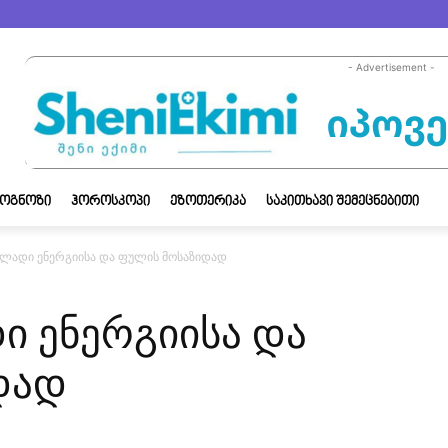
- Advertisement -
ᲝᲒᲜᲝᲖᲘ
ᲰᲝᲠᲝᲡᲙᲝᲞᲘ
ᲔᲖᲝᲗᲔᲠᲘᲙᲐ
ᲡᲐᲙᲘᲗᲮᲐᲕᲘ ᲨᲔᲛᲔᲪᲜᲔᲑᲘᲗᲘ
ულადი ენერგიისა და ფულის მოსაზიდად
ი ენერგიისა და
დად