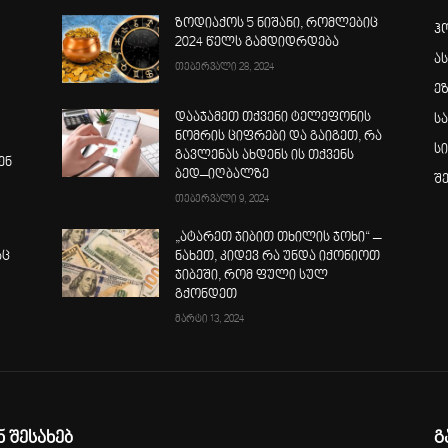
ზოდიაქოს 5 ნიშანი, რომლებიც
ჰ
2024 წელს გამდიდრდება
ა
თებერვალი 28, 2024
ე
დააჯამეთ თქვენი ტელეფონის
ს
ნომრის ციფრები და გაიგეთ, რა
ს
გავლენას ახდენს ის თქვენს
ენ
ბედ–იღბალზე
შ
თებერვალი 9, 2024
„ატარეთ ჯიბით თხილის ჯოხი“ –
აც
ნახეთ, კიდევ რა უნდა იქონიოთ
ჯიბეში, რომ ფული სულ
გქონდეთ
მარტი 13, 2024
ნ შესახებ
გ