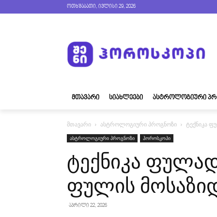
ოთხშაბათი, ივლისი 29, 2026
ᲛᲗᲐᲕᲐᲠᲘ
ᲡᲘᲐᲮᲚᲔᲔᲑᲘ
ᲐᲡᲢᲠᲝᲚᲝᲒᲘᲣᲠᲘ ᲞᲠ
მთავარი
ასტროლოგიური პროგნოზი
ტექნიკა ფ
ასტროლოგიური პროგნოზი
ჰოროსკოპი
ტექნიკა ფულად
ფულის მოსაზი
აპრილი 22, 2026