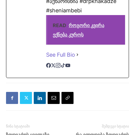
#აქხარისხია #drpkhakadze
#sheniambebi
READ
როგორი კვირა
ექნება კუროს
See Full Bio
წინა სტატიაში
შემდეგი სტატია
ზოდიაქოს ყველაზე
რა ელოდება ზოდიაქოს