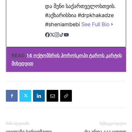
და შენი საქართველოსთვის.
#აქხარისხია #drpkhakadze
#sheniambebi
See Full Bio
READ
14 ოქტომბრის ჰოროსკოპი ტაროს კარტის
მიხედვით
წინა სტატიაში
შემდეგი სტატია
ყველაზე სერიოზული
რა უნდა გააკეთოთ