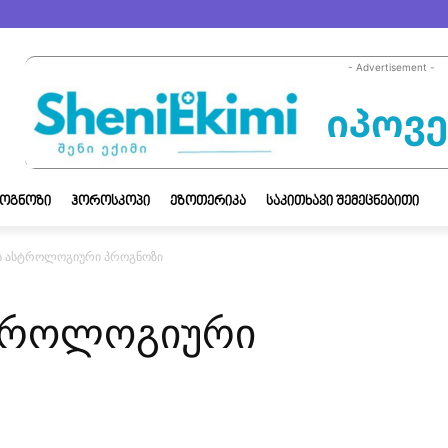
- Advertisement -
ᲝᲒᲜᲝᲖᲘ
ᲰᲝᲠᲝᲡᲙᲝᲞᲘ
ᲔᲖᲝᲗᲔᲠᲘᲙᲐ
ᲡᲐᲙᲘᲗᲮᲐᲕᲘ ᲨᲔᲛᲔᲪᲜᲔᲑᲘᲗᲘ
ს ასტროლოგიური პროგნოზი
სტროლოგიური