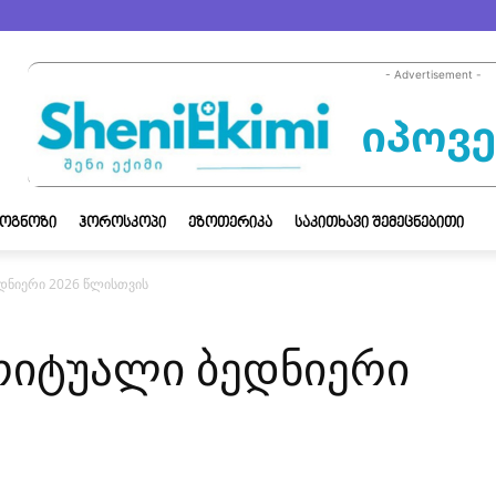
- Advertisement -
ᲝᲒᲜᲝᲖᲘ
ᲰᲝᲠᲝᲡᲙᲝᲞᲘ
ᲔᲖᲝᲗᲔᲠᲘᲙᲐ
ᲡᲐᲙᲘᲗᲮᲐᲕᲘ ᲨᲔᲛᲔᲪᲜᲔᲑᲘᲗᲘ
დნიერი 2026 წლისთვის
რიტუალი ბედნიერი